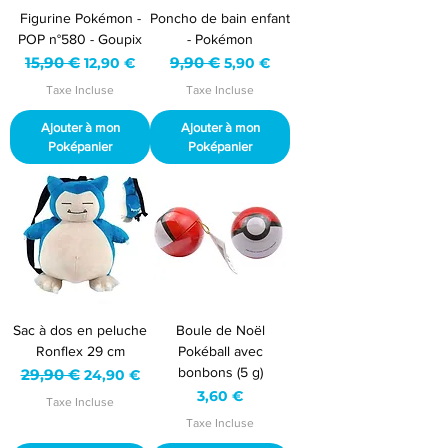
Figurine Pokémon -
Poncho de bain enfant
POP n°580 - Goupix
- Pokémon
Prix original
15,90 €
Prix promotionnel
Prix original
9,90 €
Prix promotionnel
12,90 €
5,90 €
Taxe Incluse
Taxe Incluse
Ajouter à mon
Ajouter à mon
Poképanier
Poképanier
Sac à dos en peluche
Boule de Noël
Ronflex 29 cm
Pokéball avec
bonbons (5 g)
Prix original
29,90 €
Prix promotionnel
24,90 €
Prix
3,60 €
Taxe Incluse
Taxe Incluse