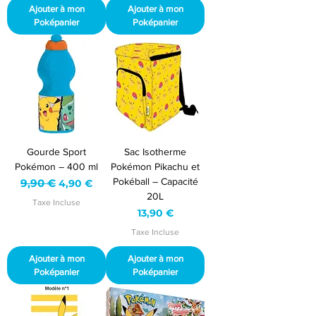
Ajouter à mon
Ajouter à mon
Poképanier
Poképanier
Gourde Sport
Sac Isotherme
Pokémon – 400 ml
Pokémon Pikachu et
Pokéball – Capacité
Prix original
9,90 €
Prix promotionnel
4,90 €
20L
Taxe Incluse
Prix
13,90 €
Taxe Incluse
Ajouter à mon
Ajouter à mon
Poképanier
Poképanier