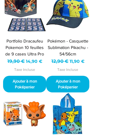
Portfolio Dracaufeu
Pokémon - Casquette
Pokemon 10 feuilles
Sublimation Pikachu -
de 9 cases Ultra Pro
54/56cm
Prix original
19,90 €
Prix promotionnel
Prix original
12,90 €
Prix promotionnel
14,90 €
11,90 €
Taxe Incluse
Taxe Incluse
Ajouter à mon
Ajouter à mon
Poképanier
Poképanier