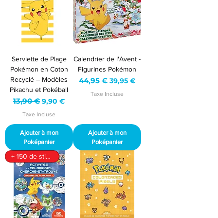
Serviette de Plage
Calendrier de l'Avent -
Pokémon en Coton
Figurines Pokémon
Recyclé – Modèles
Prix original
44,95 €
Prix promotionnel
39,95 €
Pikachu et Pokéball
Taxe Incluse
Prix original
13,90 €
Prix promotionnel
9,90 €
Taxe Incluse
Ajouter à mon
Ajouter à mon
Poképanier
Poképanier
+ 150 de stickers inclus !