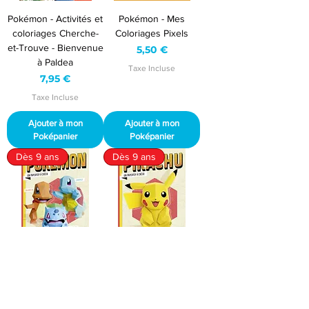
Pokémon - Activités et
Pokémon - Mes
coloriages Cherche-
Coloriages Pixels
et-Trouve - Bienvenue
Prix
5,50 €
à Paldea
Taxe Incluse
Prix
7,95 €
Taxe Incluse
Ajouter à mon
Ajouter à mon
Poképanier
Poképanier
Dès 9 ans
Dès 9 ans
Pokémon Papertoy
Pikachu - Papertoy
Starters à créer
30cm à créer
Prix
Prix
12,95 €
12,95 €