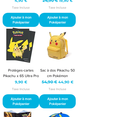
Prix
Prix original
24,90 €
Prix promotionnel
4,90 €
19,90 €
Taxe Incluse
Taxe Incluse
Ajouter à mon
Ajouter à mon
Poképanier
Poképanier
Protèges-cartes
Sac à dos Pikachu 50
Pikachu x 65 Ultra Pro
cm Pokémon
Prix
Prix original
54,90 €
Prix promotionnel
9,90 €
44,90 €
Taxe Incluse
Taxe Incluse
Ajouter à mon
Ajouter à mon
Poképanier
Poképanier